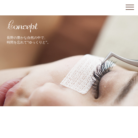
.
.
.
長野の豊かな自然の中で、
時間を忘れて”ゆっくりと”。