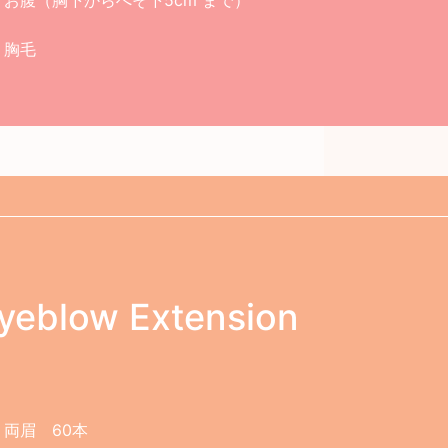
お腹（胸下からへそ下5cm まで）
胸毛
yeblow Extension
両眉 60本