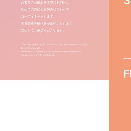
S
お客様のお悩みを丁寧にお伺いし、
初めての方にもお好みに合わせて
コーディネートします。
美容師免許取得者が施術いたします。
安心してご来店くださいませ。
Carefully listen to your concerns, for beginners to suit your
taste Coordinate.
A beautician license holder will perform the operation.
Please visit us with confidence.
F